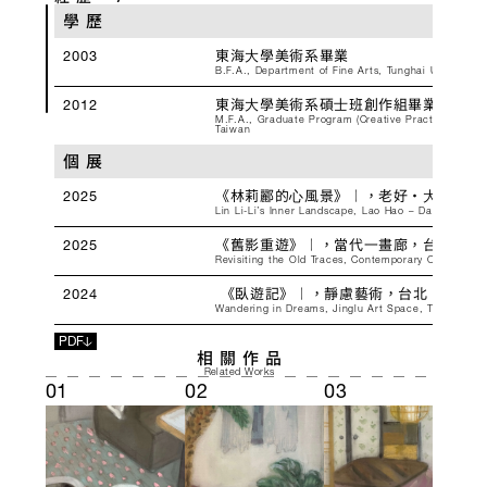
學歷
2003
東海⼤學美術系畢業
B.F.A., Department of Fine Arts, Tunghai University,
2012
東海⼤學美術系碩⼠班創作組畢業
M.F.A., Graduate Program (Creative Practice), Depart
Taiwan
個展
2025
《林莉酈的⼼風景》︱，老好・⼤稻埕古
Lin Li-Li’s Inner Landscape, Lao Hao – Dadaocheng 
2025
《舊影重遊》︱，當代⼀畫廊，台北
Revisiting the Old Traces, Contemporary One Gallery
2024
 《臥遊記》︱，靜慮藝術，台北
Wandering in Dreams, Jinglu Art Space, Taipei, Tai
PDF
2023
 《煙花寞影》︱，老好.⼤稻埕，台北
相關作
品
Fading Fireworks, Lao Hao Dadaocheng, Taipei, Tai
Related Works
01
02
03
04
2022 
《淡淡幽情》︱，靜慮藝術，台北
Quiet and Gentle Affection, Jinglu Art Space, Taipei
2022 
《煙入汝眼》︱，老好.⼤稻埕，台北
Smoke Enters Your Eyes, Lao Hao Dadaocheng, Taip