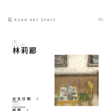
08
Li Li LIN
林莉酈
出生日期  /
Date
1981
Experience
經歷  /